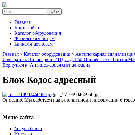
Главная
Карта сайта
Каталог оборудования
Физическим лицам
Банкам-партнерам
Главная
>
Каталог оборудования
>
Антипожарная сигнализаци
Извещатель Полисервис ИПДЛ-Д-II/4P
Оповещатель Россия М
Вернуться к: Антипожарная сигнализация
Блок Кодос адресный
pic_571099d4669b0.jpg
Описание
Мы работаем над заполнениеми информации о товар
Меню сайта
Услуги банка
Ипотека