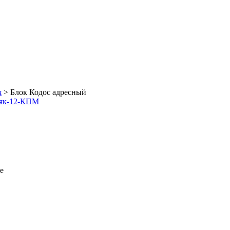
я
>
Блок Кодос адресный
аяк-12-КПМ
е