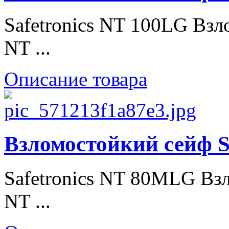
Safetronics NT 100LG Взл
NT ...
Описание товара
Взломостойкий сейф S
Safetronics NT 80МLG Взл
NT ...