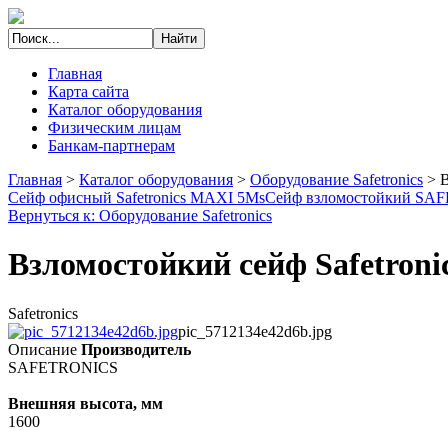
Главная
Карта сайта
Каталог оборудования
Физическим лицам
Банкам-партнерам
Главная
>
Каталог оборудования
>
Оборудование Safetronics
>
В
Сейф офисный Safetronics MAXI 5Ms
Сейф взломостойкий S
Вернуться к: Оборудование Safetronics
Взломостойкий сейф Safetron
Safetronics
pic_5712134e42d6b.jpg
Описание
Производитель
SAFETRONICS
Внешняя высота, мм
1600