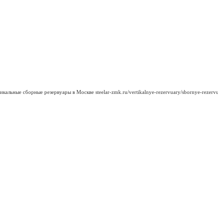
икальные сборные резервуары в Москве
steelar-zmk.ru/vertikalnye-rezervuary/sbornye-rezerv