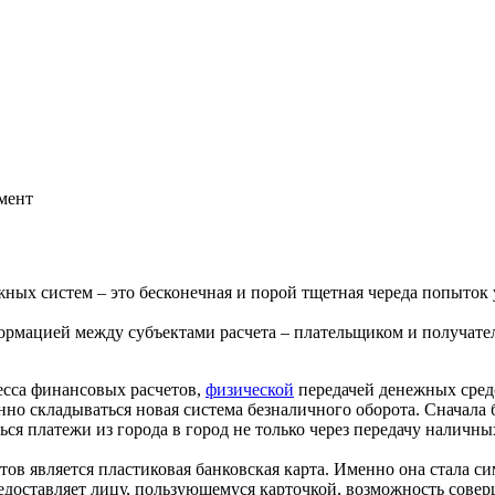
мент
жных систем – это бесконечная и порой тщетная череда попыток
ацией между субъектами расчета – плательщиком и получателем
есса финансовых расчетов,
физической
передачей денежных средс
нно складываться новая система безналичного оборота. Сначала
я платежи из города в город не только через передачу наличных 
ов является пластиковая банковская карта. Именно она стала 
оставляет лицу, пользующемуся карточкой, возможность совер