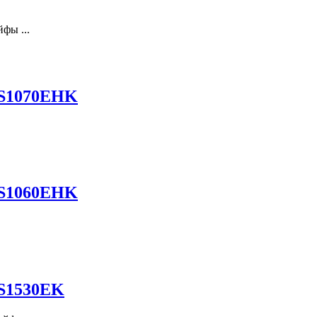
фы ...
DS1070EHK
DS1060EHK
DS1530EK