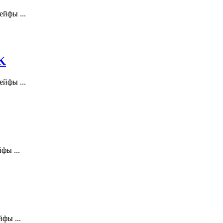
йфы ...
K
йфы ...
фы ...
фы ...