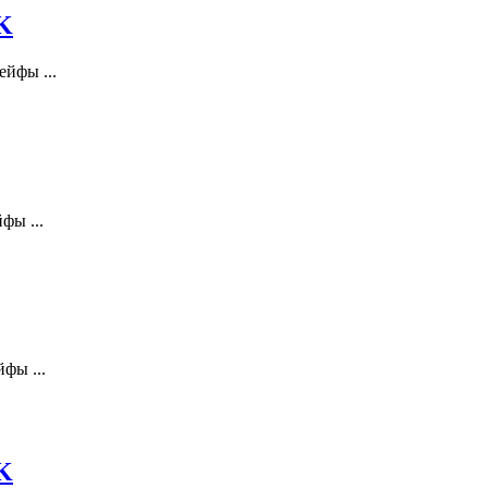
K
йфы ...
фы ...
фы ...
K