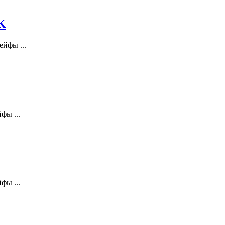
K
йфы ...
фы ...
фы ...