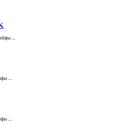
K
йфы ...
фы ...
фы ...