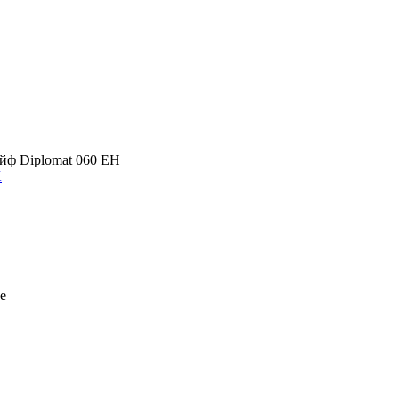
йф Diplomat 060 ЕН
K
е