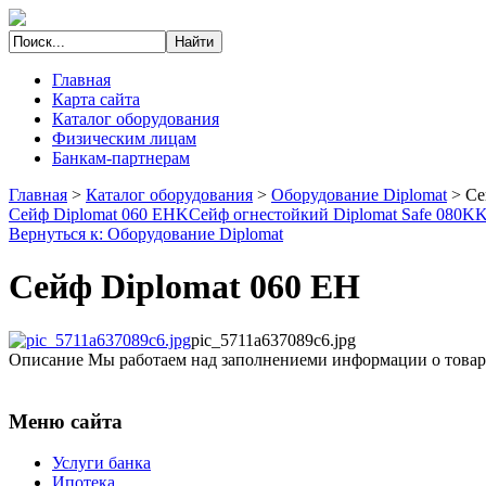
Главная
Карта сайта
Каталог оборудования
Физическим лицам
Банкам-партнерам
Главная
>
Каталог оборудования
>
Оборудование Diplomat
>
Се
Сейф Diplomat 060 EHK
Сейф огнестойкий Diplomat Safe 080K
Вернуться к: Оборудование Diplomat
Сейф Diplomat 060 ЕН
pic_5711a637089c6.jpg
Описание
Мы работаем над заполнениеми информации о товар
Меню сайта
Услуги банка
Ипотека