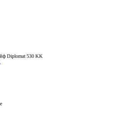
йф Diplomat 530 KK
K
е