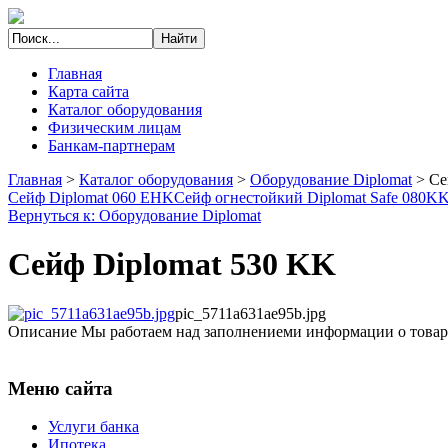
Главная
Карта сайта
Каталог оборудования
Физическим лицам
Банкам-партнерам
Главная
>
Каталог оборудования
>
Оборудование Diplomat
>
Се
Сейф Diplomat 060 EHK
Сейф огнестойкий Diplomat Safe 080K
Вернуться к: Оборудование Diplomat
Сейф Diplomat 530 KK
pic_5711a631ae95b.jpg
Описание
Мы работаем над заполнениеми информации о товар
Меню сайта
Услуги банка
Ипотека