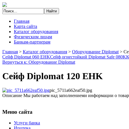
Главная
Карта сайта
Каталог оборудования
Физическим лицам
Банкам-партнерам
Главная
>
Каталог оборудования
>
Оборудование Diplomat
>
Се
Сейф Diplomat 060 EHK
Сейф огнестойкий Diplomat Safe 080K
Вернуться к: Оборудование Diplomat
Сейф Diplomat 120 EHK
pic_5711a662eaf50.jpg
Описание
Мы работаем над заполнениеми информации о товар
Меню сайта
Услуги банка
Ипотека