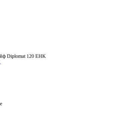
йф Diplomat 120 EHK
K
е