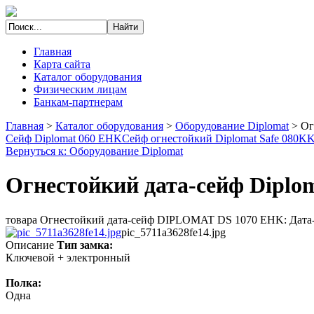
Главная
Карта сайта
Каталог оборудования
Физическим лицам
Банкам-партнерам
Главная
>
Каталог оборудования
>
Оборудование Diplomat
>
Ог
Сейф Diplomat 060 EHK
Сейф огнестойкий Diplomat Safe 080K
Вернуться к: Оборудование Diplomat
Огнестойкий дата-сейф Diplo
товара Огнестойкий дата-сейф DIPLOMAT DS 1070 EHK: Дата-се
pic_5711a3628fe14.jpg
Описание
Тип замка:
Ключевой + электронный
Полка:
Одна