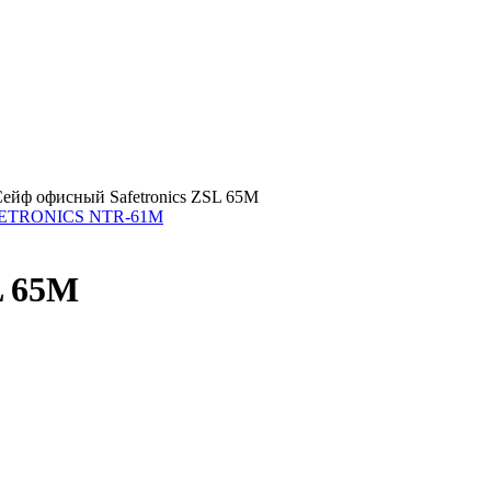
ейф офисный Safetronics ZSL 65M
AFETRONICS NTR-61M
L 65M