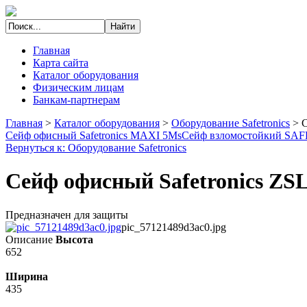
Главная
Карта сайта
Каталог оборудования
Физическим лицам
Банкам-партнерам
Главная
>
Каталог оборудования
>
Оборудование Safetronics
>
С
Сейф офисный Safetronics MAXI 5Ms
Сейф взломостойкий S
Вернуться к: Оборудование Safetronics
Сейф офисный Safetronics ZS
Предназначен для защиты
pic_57121489d3ac0.jpg
Описание
Высота
652
Ширина
435