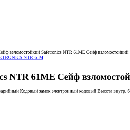
ейф взломостойкий Safetronics NTR 61ME Сейф взломостойкий 
AFETRONICS NTR-61M
ics NTR 61ME Сейф взломостой
варийный Кодовый замок электронный кодовый Высота внутр. 61