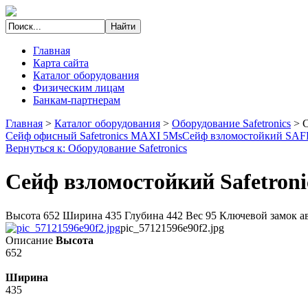
Главная
Карта сайта
Каталог оборудования
Физическим лицам
Банкам-партнерам
Главная
>
Каталог оборудования
>
Оборудование Safetronics
>
С
Сейф офисный Safetronics MAXI 5Ms
Сейф взломостойкий S
Вернуться к: Оборудование Safetronics
Сейф взломостойкий Safetron
Высота 652 Ширина 435 Глубина 442 Вес 95 Ключевой замок а
pic_57121596e90f2.jpg
Описание
Высота
652
Ширина
435