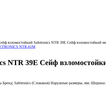
ейф взломостойкий Safetronics NTR 39E Сейф взломостойкий ме
AFETRONICS NTR-61M
ics NTR 39E Сейф взломостойк
ренд: Safetronics (Словакия) Наружные размеры, мм: Ширина: 43