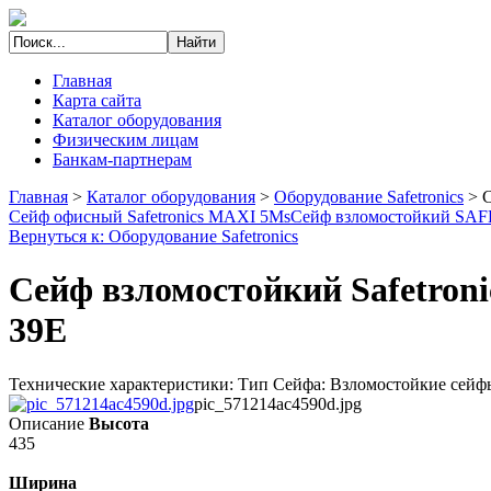
Главная
Карта сайта
Каталог оборудования
Физическим лицам
Банкам-партнерам
Главная
>
Каталог оборудования
>
Оборудование Safetronics
>
С
Сейф офисный Safetronics MAXI 5Ms
Сейф взломостойкий S
Вернуться к: Оборудование Safetronics
Сейф взломостойкий Safetron
39E
Технические характеристики: Тип Сейфа: Взломостойкие сейфы Б
pic_571214ac4590d.jpg
Описание
Высота
435
Ширина