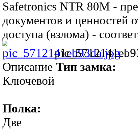
Safetronics NTR 80M - пр
документов и ценностей 
доступа (взлома) - соотве
pic_5712141eb9
Описание
Тип замка:
Ключевой
Полка:
Две