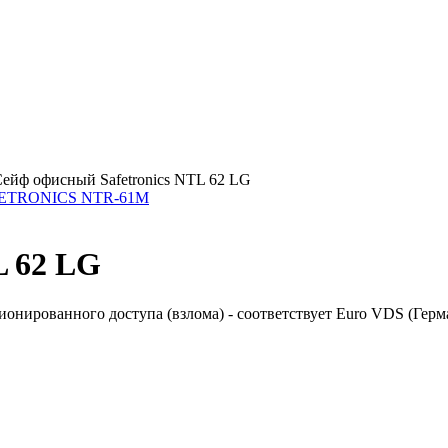
ейф офисный Safetronics NTL 62 LG
AFETRONICS NTR-61M
L 62 LG
ионированного доступа (взлома) - соответствует Euro VDS (Герм