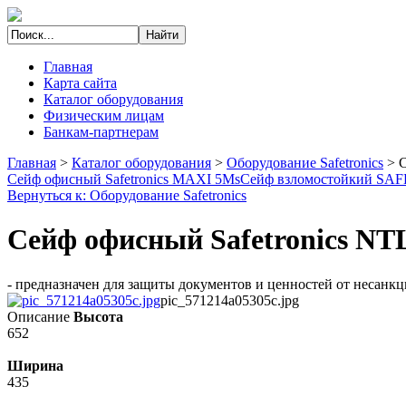
Главная
Карта сайта
Каталог оборудования
Физическим лицам
Банкам-партнерам
Главная
>
Каталог оборудования
>
Оборудование Safetronics
>
С
Сейф офисный Safetronics MAXI 5Ms
Сейф взломостойкий S
Вернуться к: Оборудование Safetronics
Сейф офисный Safetronics NT
- предназначен для защиты документов и ценностей от несанкц
pic_571214a05305c.jpg
Описание
Высота
652
Ширина
435