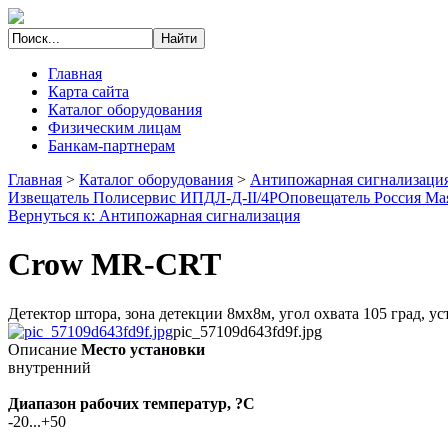
Главная
Карта сайта
Каталог оборудования
Физическим лицам
Банкам-партнерам
Главная
>
Каталог оборудования
>
Антипожарная сигнализаци
Извещатель Полисервис ИПДЛ-Д-II/4P
Оповещатель Россия М
Вернуться к: Антипожарная сигнализация
Crow MR-CRT
Детектор штора, зона детекции 8мх8м, угол охвата 105 град, ус
pic_57109d643fd9f.jpg
Описание
Место установки
внутренний
Диапазон рабочих температур, ?С
-20...+50