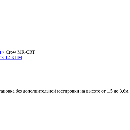
я
>
Crow MR-CRT
аяк-12-КПМ
тановка без дополнительной юстировки на высоте от 1,5 до 3,6м, 