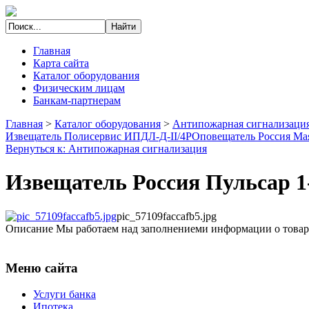
Главная
Карта сайта
Каталог оборудования
Физическим лицам
Банкам-партнерам
Главная
>
Каталог оборудования
>
Антипожарная сигнализаци
Извещатель Полисервис ИПДЛ-Д-II/4P
Оповещатель Россия М
Вернуться к: Антипожарная сигнализация
Извещатель Россия Пульсар 1
pic_57109faccafb5.jpg
Описание
Мы работаем над заполнениеми информации о товар
Меню сайта
Услуги банка
Ипотека