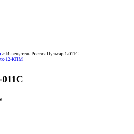
я
>
Извещатель Россия Пульсар 1-011С
аяк-12-КПМ
-011С
е