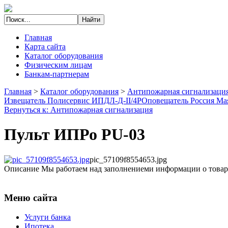
Главная
Карта сайта
Каталог оборудования
Физическим лицам
Банкам-партнерам
Главная
>
Каталог оборудования
>
Антипожарная сигнализаци
Извещатель Полисервис ИПДЛ-Д-II/4P
Оповещатель Россия М
Вернуться к: Антипожарная сигнализация
Пульт ИПРо PU-03
pic_57109f8554653.jpg
Описание
Мы работаем над заполнениеми информации о товар
Меню сайта
Услуги банка
Ипотека