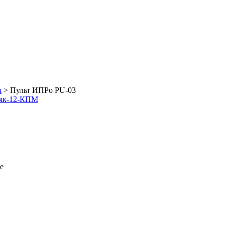
я
>
Пульт ИПРо PU-03
аяк-12-КПМ
е