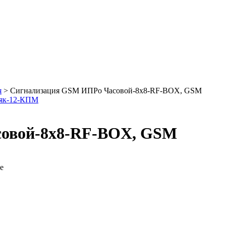
я
>
Сигнализация GSM ИПРо Часовой-8х8-RF-BOX, GSM
аяк-12-КПМ
овой-8х8-RF-BOX, GSM
е