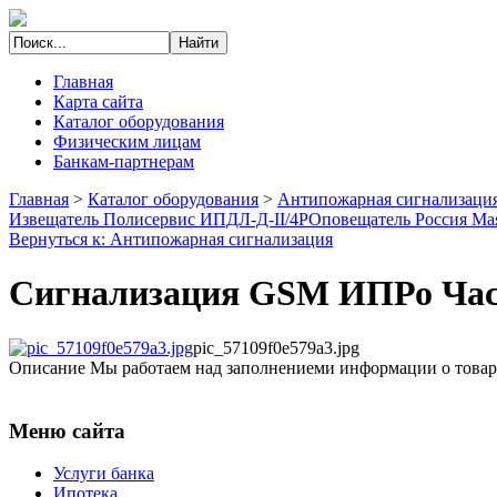
Главная
Карта сайта
Каталог оборудования
Физическим лицам
Банкам-партнерам
Главная
>
Каталог оборудования
>
Антипожарная сигнализаци
Извещатель Полисервис ИПДЛ-Д-II/4P
Оповещатель Россия М
Вернуться к: Антипожарная сигнализация
Сигнализация GSM ИПРо Час
pic_57109f0e579a3.jpg
Описание
Мы работаем над заполнениеми информации о товар
Меню сайта
Услуги банка
Ипотека