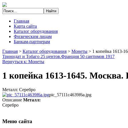
Главная
Карта сайта
Каталог оборудования
Физическим лицам
Банкам-партнерам
Главная
>
Каталог оборудования
>
Монеты
>
1 копейка 1613-1
Тринидат и Тобаго 25 центов.
Франция 50 сантимов 1917
Вернуться к: Монеты
1 копейка 1613-1645. Москва
Металл: Серебро
pic_57111c4639f6a.jpg
Описание
Металл:
Серебро
Меню сайта