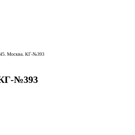
645. Москва. КГ-№393
. КГ-№393