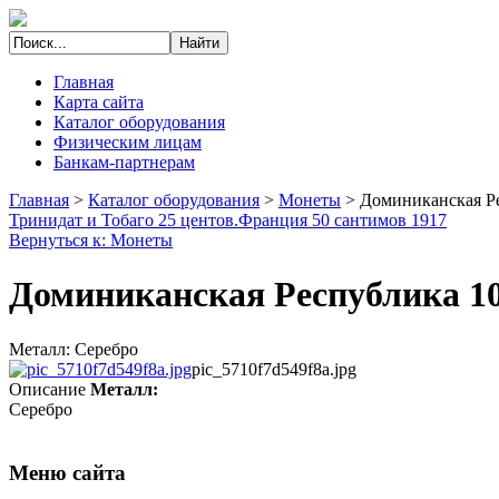
Главная
Карта сайта
Каталог оборудования
Физическим лицам
Банкам-партнерам
Главная
>
Каталог оборудования
>
Монеты
>
Доминиканская Ре
Тринидат и Тобаго 25 центов.
Франция 50 сантимов 1917
Вернуться к: Монеты
Доминиканская Республика 10
Металл: Серебро
pic_5710f7d549f8a.jpg
Описание
Металл:
Серебро
Меню сайта