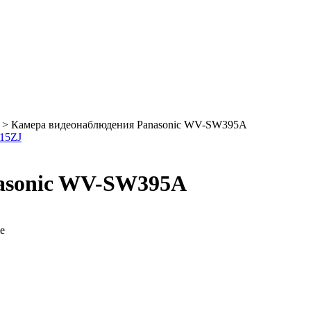
>
Камера видеонаблюдения Panasonic WV-SW395A
15ZJ
asonic WV-SW395A
е