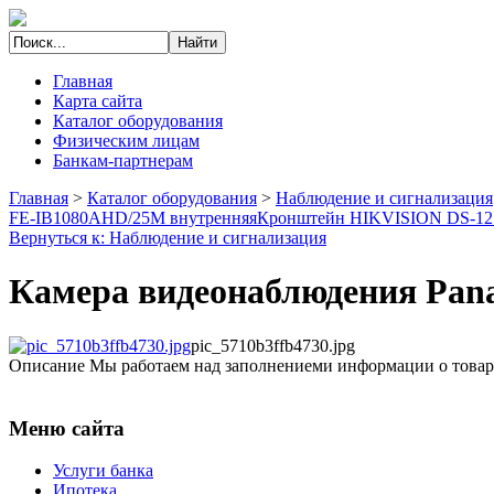
Главная
Карта сайта
Каталог оборудования
Физическим лицам
Банкам-партнерам
Главная
>
Каталог оборудования
>
Наблюдение и сигнализация
FE-IB1080AHD/25M внутренняя
Кронштейн HIKVISION DS-12
Вернуться к: Наблюдение и сигнализация
Камера видеонаблюдения Pan
pic_5710b3ffb4730.jpg
Описание
Мы работаем над заполнениеми информации о товар
Меню сайта
Услуги банка
Ипотека