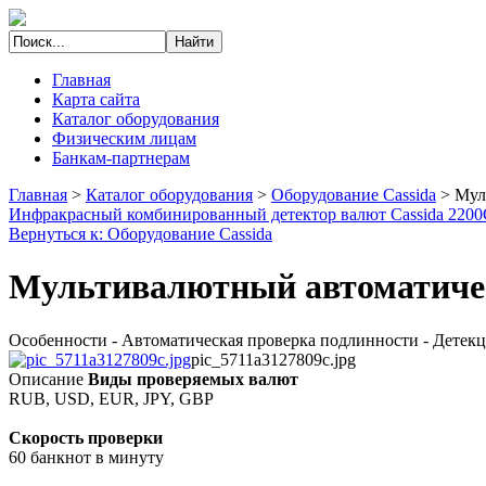
Главная
Карта сайта
Каталог оборудования
Физическим лицам
Банкам-партнерам
Главная
>
Каталог оборудования
>
Оборудование Cassida
>
Мул
Инфракрасный комбинированный детектор валют Cassida 2200
Вернуться к: Оборудование Cassida
Мультивалютный автоматическ
Особенности - Автоматическая проверка подлинности - Детекци
pic_5711a3127809c.jpg
Описание
Виды проверяемых валют
RUB, USD, EUR, JPY, GBP
Скорость проверки
60 банкнот в минуту