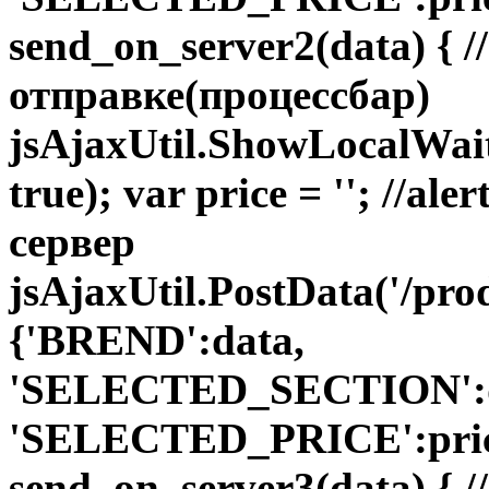
send_on_server2(data) { 
отправке(процессбар)
jsAjaxUtil.ShowLocalWai
true); var price = ''; //a
сервер
jsAjaxUtil.PostData('/pro
{'BREND':data,
'SELECTED_SECTION':do
'SELECTED_PRICE':price}
send_on_server3(data) { 