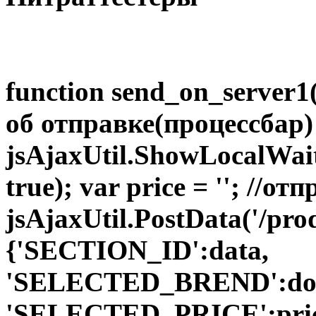
function send_on_server1
об отправке(процессбар)
jsAjaxUtil.ShowLocalWai
true); var price = ''; //
jsAjaxUtil.PostData('/pro
{'SECTION_ID':data,
'SELECTED_BREND':doc
'SELECTED_PRICE':price}