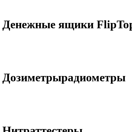
Денежные ящики FlipTo
Дозиметрырадиометры
Нитраттестеры