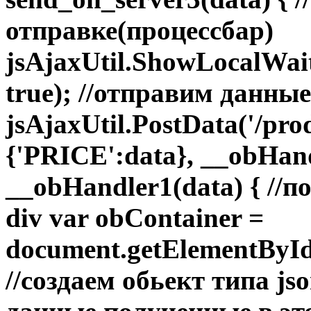
отправке(процессбар)
jsAjaxUtil.ShowLocalWai
true); //отправим данные
jsAjaxUtil.PostData('/pro
{'PRICE':data}, __obHand
__obHandler1(data) { //
div var obContainer =
document.getElementById(
//создаем обьект типа js