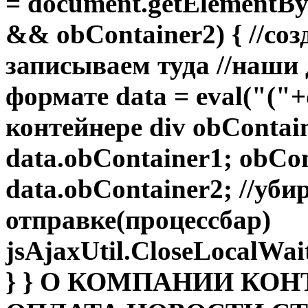
= document.getElementByI
&& obContainer2) { //соз
записываем туда //наши
формате data = eval("("+
контейнере div obConta
data.obContainer1; obCo
data.obContainer2; //уб
отправке(процессбар)
jsAjaxUtil.CloseLocalWa
} } О КОМПАНИИ КО