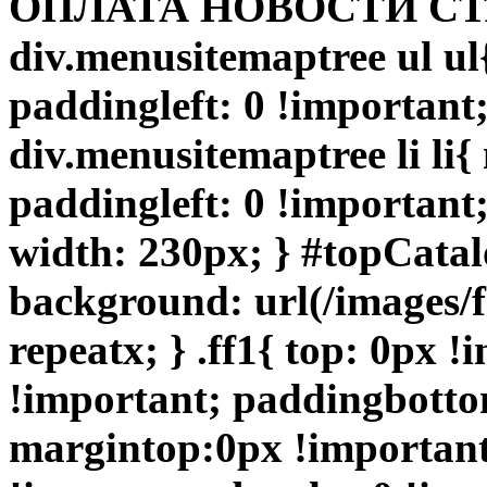
ОПЛАТА НОВОСТИ СТАТ
div.menusitemaptree ul ul
paddingleft: 0 !important
div.menusitemaptree li li{
paddingleft: 0 !important
width: 230px; } #topCata
background: url(/images/f
repeatx; } .ff1{ top: 0px 
!important; paddingbotto
margintop:0px !importan