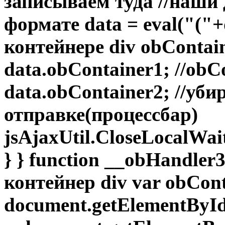
записываем туда //наши
формате data = eval("("+
контейнере div obConta
data.obContainer1; //ob
data.obContainer2; //уб
отправке(процессбар)
jsAjaxUtil.CloseLocalWa
} } function __obHandler
контейнер div var obCont
document.getElementById(