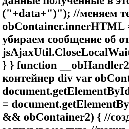
данные полученные в это
("+data+")"); //меняем т
obContainer.innerHTML =
убираем сообщение об о
jsAjaxUtil.CloseLocalWa
} } function __obHandler
контейнер div var obCont
document.getElementById(
= document.getElementById
&& obContainer2) { //соз