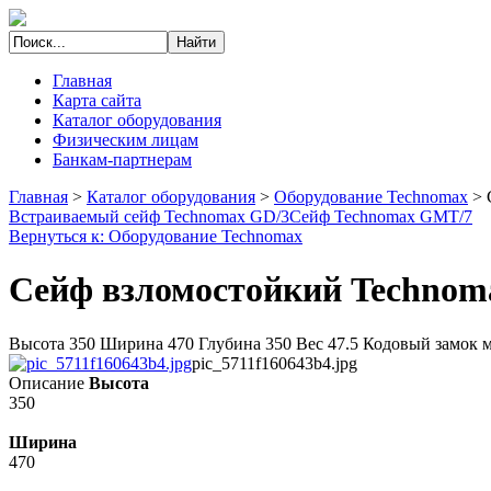
Главная
Карта сайта
Каталог оборудования
Физическим лицам
Банкам-партнерам
Главная
>
Каталог оборудования
>
Оборудование Technomax
>
Встраиваемый сейф Technomax GD/3
Сейф Technomax GMT/7
Вернуться к: Оборудование Technomax
Сейф взломостойкий Techno
Высота 350 Ширина 470 Глубина 350 Вес 47.5 Кодовый замок м
pic_5711f160643b4.jpg
Описание
Высота
350
Ширина
470