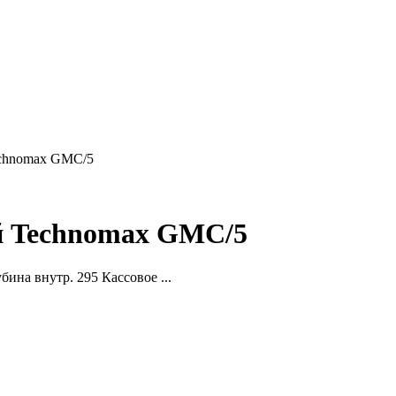
echnomax GМC/5
й Technomax GМC/5
на внутр. 295 Кассовое ...