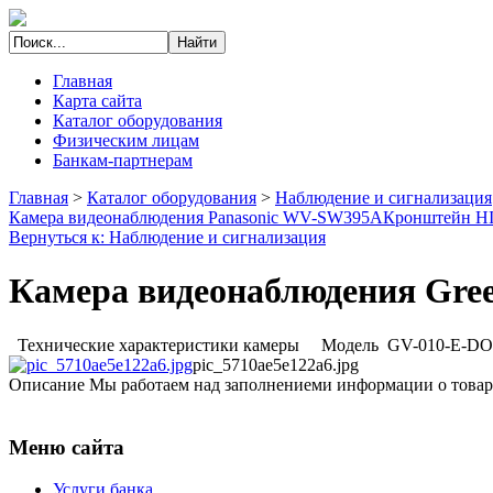
Главная
Карта сайта
Каталог оборудования
Физическим лицам
Банкам-партнерам
Главная
>
Каталог оборудования
>
Наблюдение и сигнализация
Камера видеонаблюдения Panasonic WV-SW395A
Кронштейн H
Вернуться к: Наблюдение и сигнализация
Камера видеонаблюдения Gree
Технические характеристики камеры Модель GV-010-E-DOH
pic_5710ae5e122a6.jpg
Описание
Мы работаем над заполнениеми информации о товар
Меню сайта
Услуги банка