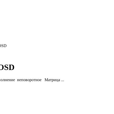
/OSD
/OSD
лнение неповоротное Матрица ...