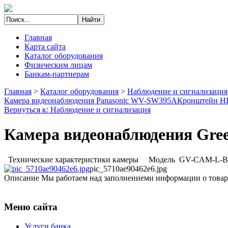
Главная
Карта сайта
Каталог оборудования
Физическим лицам
Банкам-партнерам
Главная
>
Каталог оборудования
>
Наблюдение и сигнализация
Камера видеонаблюдения Panasonic WV-SW395A
Кронштейн H
Вернуться к: Наблюдение и сигнализация
Камера видеонаблюдения Gre
Технические характеристики камеры Модель GV-CAM-L-B7
pic_5710ae90462e6.jpg
Описание
Мы работаем над заполнениеми информации о товар
Меню сайта
Услуги банка