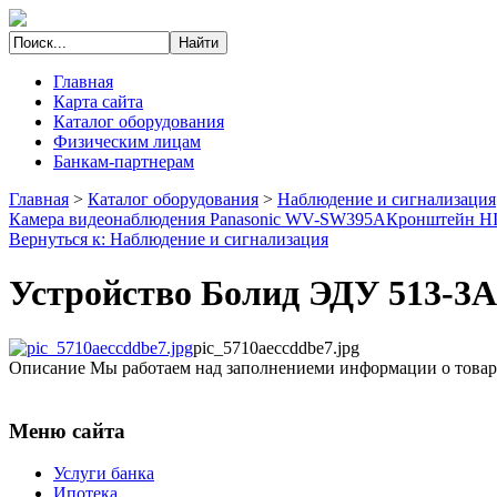
Главная
Карта сайта
Каталог оборудования
Физическим лицам
Банкам-партнерам
Главная
>
Каталог оборудования
>
Наблюдение и сигнализация
Камера видеонаблюдения Panasonic WV-SW395A
Кронштейн H
Вернуться к: Наблюдение и сигнализация
Устройство Болид ЭДУ 513-3А
pic_5710aeccddbe7.jpg
Описание
Мы работаем над заполнениеми информации о товар
Меню сайта
Услуги банка
Ипотека