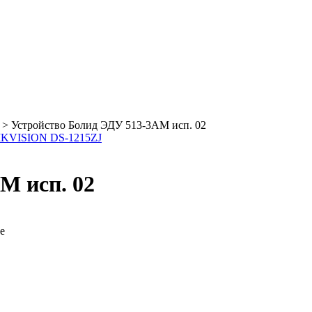
>
Устройство Болид ЭДУ 513-3АМ исп. 02
IKVISION DS-1215ZJ
М исп. 02
е