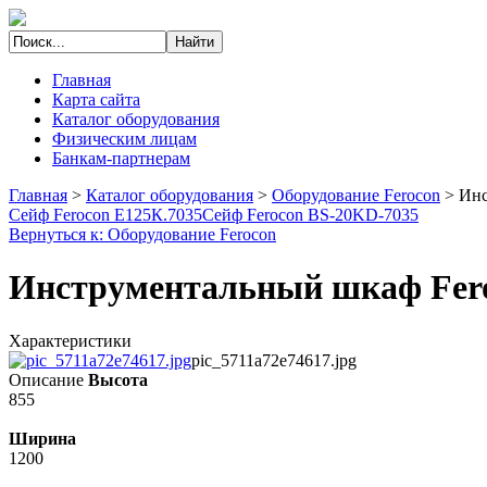
Главная
Карта сайта
Каталог оборудования
Физическим лицам
Банкам-партнерам
Главная
>
Каталог оборудования
>
Оборудование Ferocon
>
Инс
Сейф Ferocon Е125К.7035
Сейф Ferocon BS-20KD-7035
Вернуться к: Оборудование Ferocon
Инструментальный шкаф Fe
Характеристики
pic_5711a72e74617.jpg
Описание
Высота
855
Ширина
1200