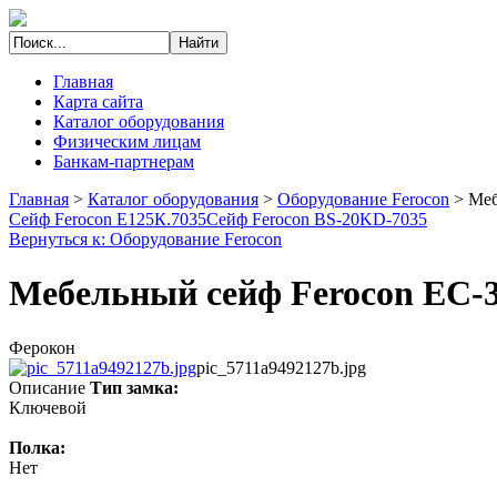
Главная
Карта сайта
Каталог оборудования
Физическим лицам
Банкам-партнерам
Главная
>
Каталог оборудования
>
Оборудование Ferocon
>
Меб
Сейф Ferocon Е125К.7035
Сейф Ferocon BS-20KD-7035
Вернуться к: Оборудование Ferocon
Мебельный сейф Ferocon ЕС-
Ферокон
pic_5711a9492127b.jpg
Описание
Тип замка:
Ключевой
Полка:
Нет