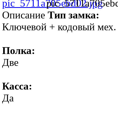
pic_5711a705eb
Описание
Тип замка:
Ключевой + кодовый мех.
Полка:
Две
Касса:
Да