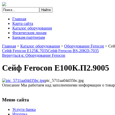
Главная
Карта сайта
Каталог оборудования
Физическим лицам
Банкам-партнерам
Главная
>
Каталог оборудования
>
Оборудование Ferocon
>
Сей
Сейф Ferocon Е125К.7035
Сейф Ferocon BS-20KD-7035
Вернуться к: Оборудование Ferocon
Сейф Ferocon Е100К.П2.9005
pic_5711aa04d35bc.jpg
Описание
Мы работаем над заполнениеми информации о товар
Меню сайта
Услуги банка
Ипотека