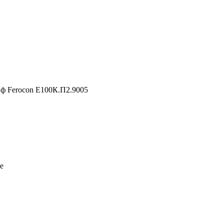
ф Ferocon Е100К.П2.9005
е