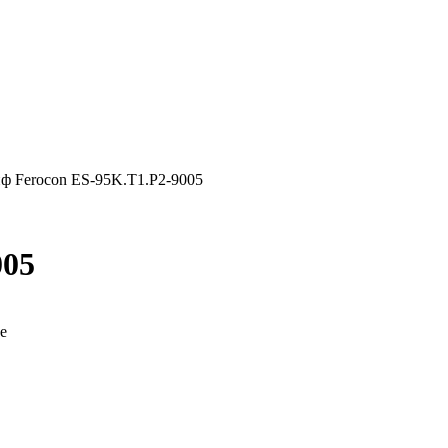
ф Ferocon ES-95K.T1.P2-9005
005
е