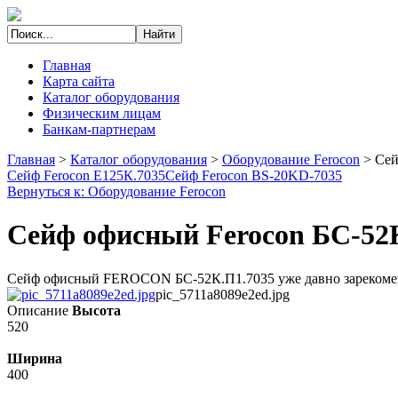
Главная
Карта сайта
Каталог оборудования
Физическим лицам
Банкам-партнерам
Главная
>
Каталог оборудования
>
Оборудование Ferocon
>
Сей
Сейф Ferocon Е125К.7035
Сейф Ferocon BS-20KD-7035
Вернуться к: Оборудование Ferocon
Сейф офисный Ferocon БС-52
Сейф офисный FEROCON БС-52К.П1.7035 уже давно зарекомендов
pic_5711a8089e2ed.jpg
Описание
Высота
520
Ширина
400