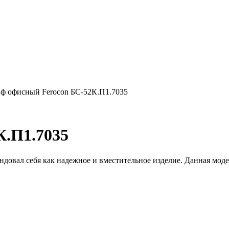
ф офисный Ferocon БС-52К.П1.7035
К.П1.7035
ал себя как надежное и вместительное изделие. Данная модель