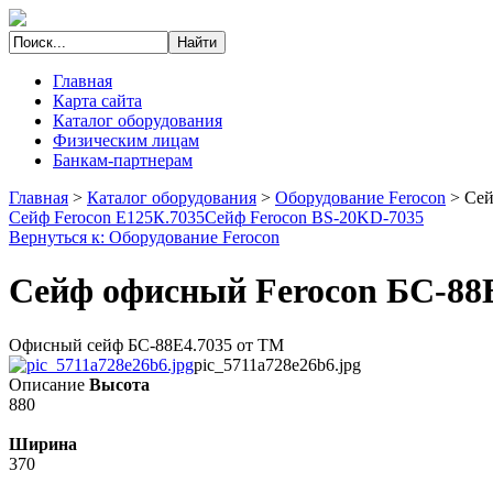
Главная
Карта сайта
Каталог оборудования
Физическим лицам
Банкам-партнерам
Главная
>
Каталог оборудования
>
Оборудование Ferocon
>
Сей
Сейф Ferocon Е125К.7035
Сейф Ferocon BS-20KD-7035
Вернуться к: Оборудование Ferocon
Сейф офисный Ferocon БС-88
Офисный сейф БС-88Е4.7035 от ТМ
pic_5711a728e26b6.jpg
Описание
Высота
880
Ширина
370