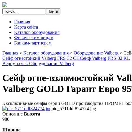
Главная
Карта сайта
Каталог оборудования
Физическим лицам
Банкам-партнерам
Главная
>
Каталог оборудования
>
Оборудование Valberg
>
Сей
Сейф огнестойкий Valberg FRS-32 CH
Сейф Valberg FRS-32 KL
Вернуться к: Оборудование Valberg
Сейф огне-взломостойкий Val
Valberg GOLD Гарант Евро 9
Эксклюзивные сейфы серии GOLD производства ПРОМЕТ облада
pic_5711ddf824774.jpg
Описание
Высота
980
Ширина