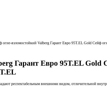
ф огне-взломостойкий Valberg Гарант Евро 95T.EL Gold Сейф о
berg Гарант Евро 95T.EL Gold 
5T.EL
ют респектабельным внешними видом, отличительной внутренн