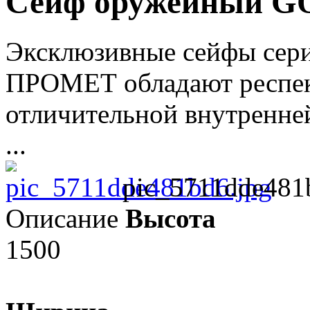
Сейф оружейный G
Эксклюзивные сейфы сер
ПРОМЕТ обладают респек
отличительной внутренней
...
pic_5711dde481
Описание
Высота
1500