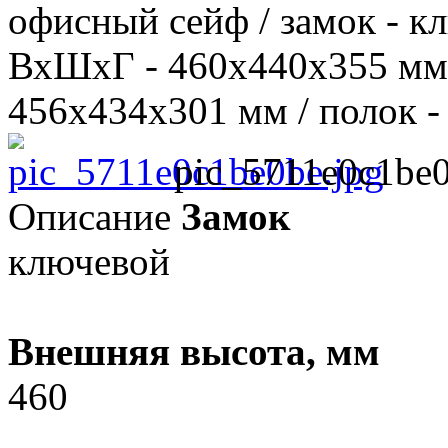
офисный сейф / замок - кл
ВхШхГ - 460х440х355 мм
456х434х301 мм / полок - 1
pic_5711e0c1be0
Описание
Замок
ключевой
Внешняя высота, мм
460