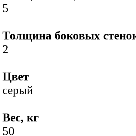
5
Толщина боковых стено
2
Цвет
серый
Вес, кг
50