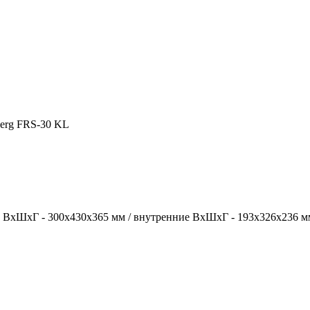
berg FRS-30 KL
ние ВхШхГ - 300х430х365 мм / внутренние ВхШхГ - 193х326х236 м