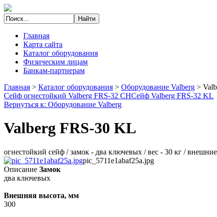
Главная
Карта сайта
Каталог оборудования
Физическим лицам
Банкам-партнерам
Главная
>
Каталог оборудования
>
Оборудование Valberg
>
Val
Сейф огнестойкий Valberg FRS-32 CH
Сейф Valberg FRS-32 KL
Вернуться к: Оборудование Valberg
Valberg FRS-30 KL
огнестойкий сейф / замок - два ключевых / вес - 30 кг / внеш
pic_5711e1abaf25a.jpg
Описание
Замок
два ключевых
Внешняя высота, мм
300