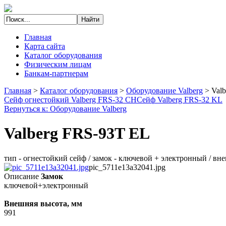
Главная
Карта сайта
Каталог оборудования
Физическим лицам
Банкам-партнерам
Главная
>
Каталог оборудования
>
Оборудование Valberg
>
Val
Сейф огнестойкий Valberg FRS-32 CH
Сейф Valberg FRS-32 KL
Вернуться к: Оборудование Valberg
Valberg FRS-93T EL
тип - огнестойкий сейф / замок - ключевой + электронный / внеш
pic_5711e13a32041.jpg
Описание
Замок
ключевой+электронный
Внешняя высота, мм
991