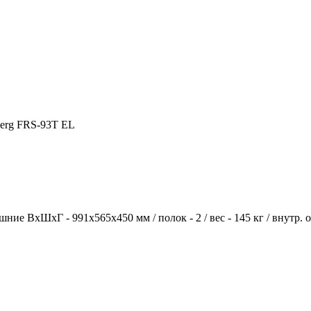
berg FRS-93T EL
ние ВхШхГ - 991х565х450 мм / полок - 2 / вес - 145 кг / внутр. о