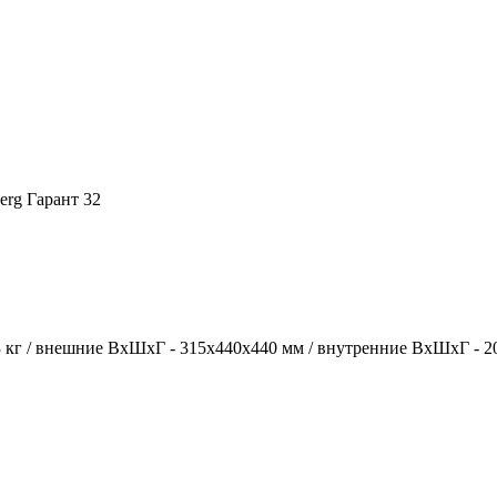
erg Гарант 32
53 кг / внешние ВхШхГ - 315х440х440 мм / внутренние ВхШхГ - 204х