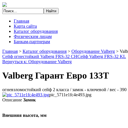
Главная
Карта сайта
Каталог оборудования
Физическим лицам
Банкам-партнерам
Главная
>
Каталог оборудования
>
Оборудование Valberg
>
Val
Сейф огнестойкий Valberg FRS-32 CH
Сейф Valberg FRS-32 KL
Вернуться к: Оборудование Valberg
Valberg Гарант Евро 133T
огневзломостойкий сейф 2 класса / замок - ключевой / вес - 39
pic_5711e1fc4e493.jpg
Описание
Замок
Внешняя высота, мм