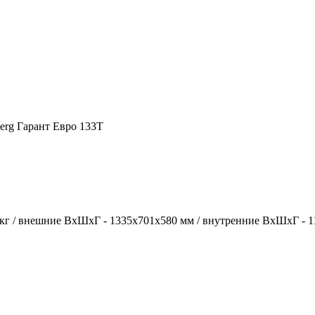
berg Гарант Евро 133T
0 кг / внешние ВхШхГ - 1335х701х580 мм / внутренние ВхШхГ - 114