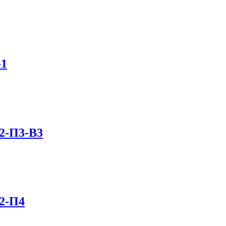
-1
2-П3-В3
2-П4