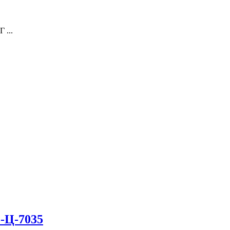
...
-Ц-7035